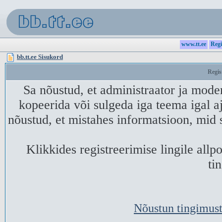
www.tt.ee
Regi
bb.tt.ee Sisukord
Regis
Sa nõustud, et administraator ja mode
kopeerida või sulgeda iga teema igal aj
nõustud, et mistahes informatsioon, mid 
Klikkides registreerimise lingile all
ti
Nõustun tingimust