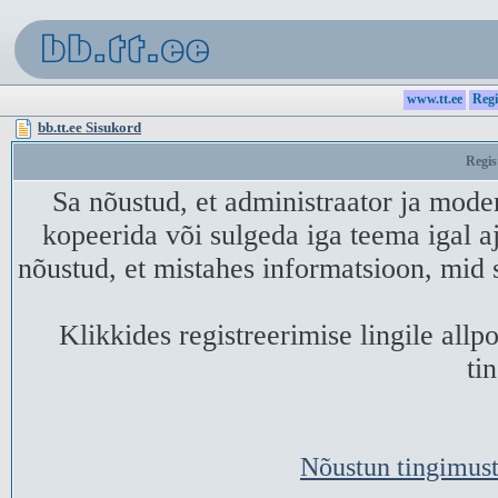
www.tt.ee
Regi
bb.tt.ee Sisukord
Regis
Sa nõustud, et administraator ja mode
kopeerida või sulgeda iga teema igal aj
nõustud, et mistahes informatsioon, mid 
Klikkides registreerimise lingile all
ti
Nõustun tingimust