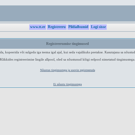
www.tt.ee
Registreeru
Pildialbumid
Logi sisse
Registreerumise tingimused
a, kopeerida või sulgeda iga teema igal ajal, kui seda vajalikuks peetakse. Kasutajana sa nõustud
Klikkides registreerimise lingile allpool, oled sa nõustunud kõigi eelpool nimetatud tingimustega
Nõustun tingimustega ja soovin registreeruda
Ei nõustu tingimustega