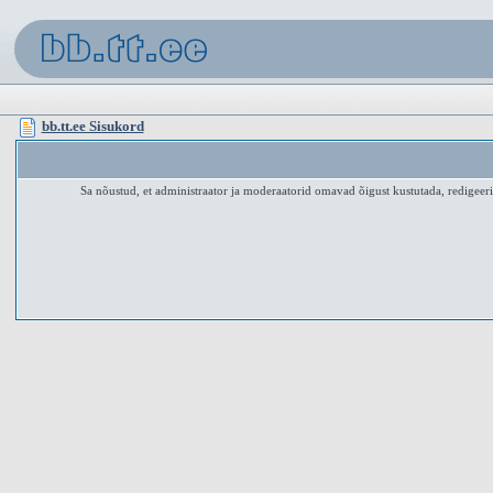
bb.tt.ee Sisukord
Sa nõustud, et administraator ja moderaatorid omavad õigust kustutada, redigeerid