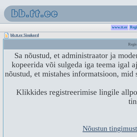
www.tt.ee
Regi
bb.tt.ee Sisukord
Regis
Sa nõustud, et administraator ja mode
kopeerida või sulgeda iga teema igal aj
nõustud, et mistahes informatsioon, mid 
Klikkides registreerimise lingile all
ti
Nõustun tingimust