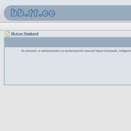
bb.tt.ee Sisukord
Sa nõustud, et administraator ja moderaatorid omavad õigust kustutada, redigeerid