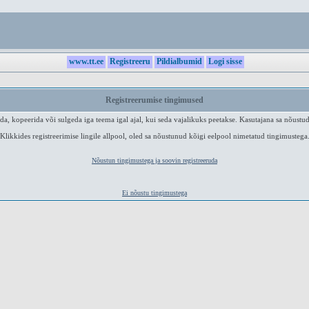
www.tt.ee
Registreeru
Pildialbumid
Logi sisse
Registreerumise tingimused
a, kopeerida või sulgeda iga teema igal ajal, kui seda vajalikuks peetakse. Kasutajana sa nõustud
Klikkides registreerimise lingile allpool, oled sa nõustunud kõigi eelpool nimetatud tingimustega
Nõustun tingimustega ja soovin registreeruda
Ei nõustu tingimustega