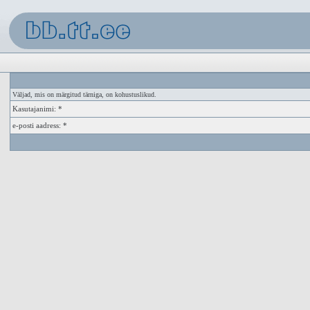
Väljad, mis on märgitud tärniga, on kohustuslikud.
Kasutajanimi: *
e-posti aadress: *