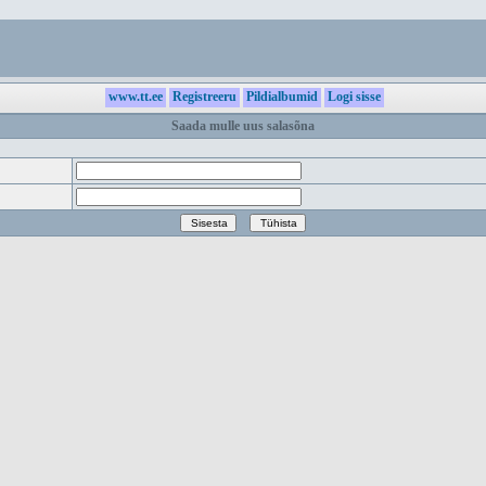
www.tt.ee
Registreeru
Pildialbumid
Logi sisse
Saada mulle uus salasõna