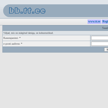
www.tt.ee
Regi
Saad
Väljad, mis on märgitud tärniga, on kohustuslikud.
Kasutajanimi: *
e-posti aadress: *