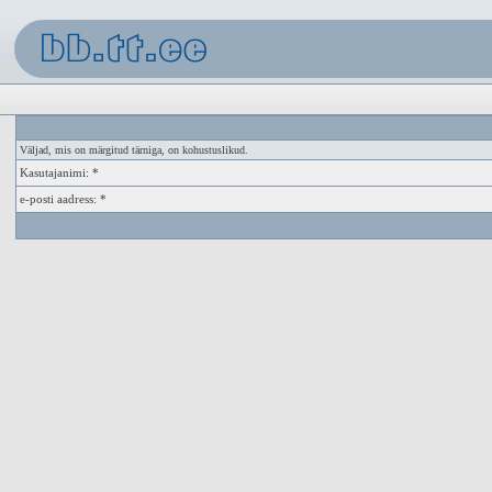
Väljad, mis on märgitud tärniga, on kohustuslikud.
Kasutajanimi: *
e-posti aadress: *