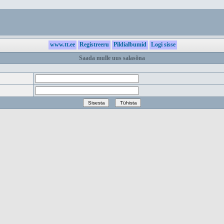
www.tt.ee
Registreeru
Pildialbumid
Logi sisse
Saada mulle uus salasõna