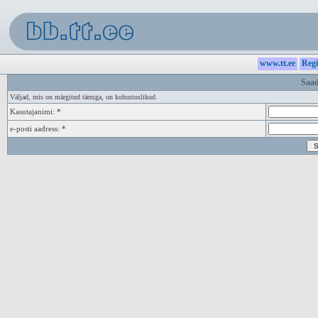
www.tt.ee
Regi
Saad
Väljad, mis on märgitud tärniga, on kohustuslikud.
Kasutajanimi: *
e-posti aadress: *