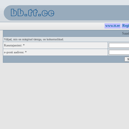
www.tt.ee
Regi
Saad
Väljad, mis on märgitud tärniga, on kohustuslikud.
Kasutajanimi: *
e-posti aadress: *