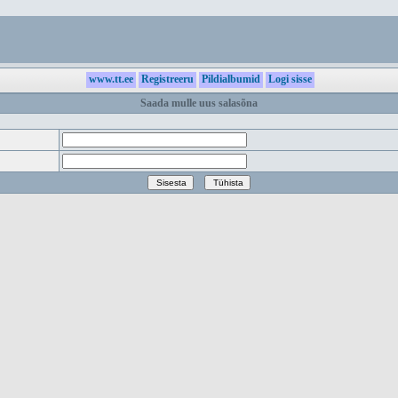
www.tt.ee
Registreeru
Pildialbumid
Logi sisse
Saada mulle uus salasõna