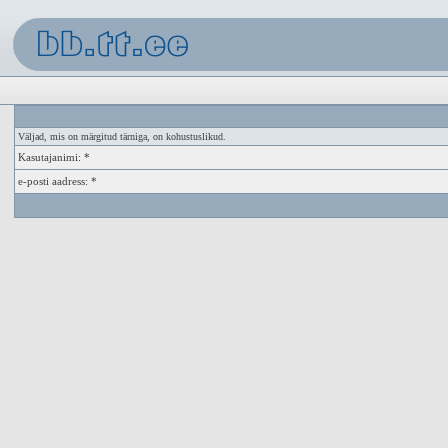
Väljad, mis on märgitud tärniga, on kohustuslikud.
Kasutajanimi: *
e-posti aadress: *