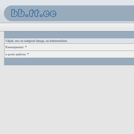
Väljad, mis on märgitud tärniga, on kohustuslikud.
Kasutajanimi: *
e-posti aadress: *