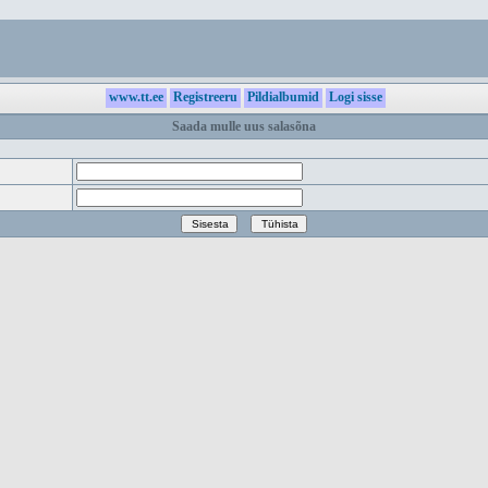
www.tt.ee
Registreeru
Pildialbumid
Logi sisse
Saada mulle uus salasõna