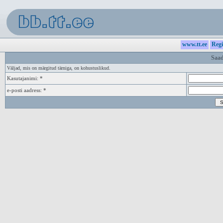
www.tt.ee
Regi
Saad
Väljad, mis on märgitud tärniga, on kohustuslikud.
Kasutajanimi: *
e-posti aadress: *