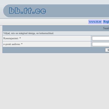
www.tt.ee
Regi
Saad
Väljad, mis on märgitud tärniga, on kohustuslikud.
Kasutajanimi: *
e-posti aadress: *