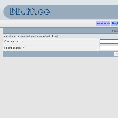
www.tt.ee
Regi
Saad
Väljad, mis on märgitud tärniga, on kohustuslikud.
Kasutajanimi: *
e-posti aadress: *