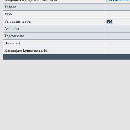
Yahoo:
MSN:
Privaatne teade:
Asukoht:
Tegevusala:
Huvialad:
Kasutajate kommentaarid: