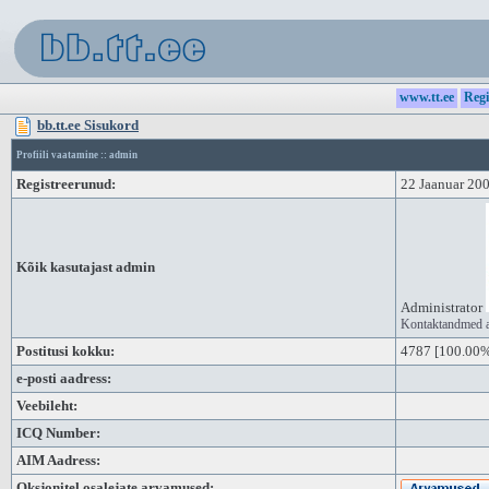
www.tt.ee
Regi
bb.tt.ee Sisukord
Profiili vaatamine :: admin
Registreerunud:
22 Jaanuar 20
Kõik kasutajast admin
Administrator
Kontaktandmed 
Postitusi kokku:
4787
[100.00% 
e-posti aadress:
Veebileht:
ICQ Number:
AIM Aadress:
Oksjonitel osalejate arvamused: