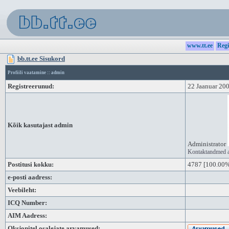
www.tt.ee
Regi
bb.tt.ee Sisukord
Profiili vaatamine :: admin
Registreerunud:
22 Jaanuar 20
Kõik kasutajast admin
Administrator
Kontaktandmed 
Postitusi kokku:
4787
[100.00% 
e-posti aadress:
Veebileht:
ICQ Number:
AIM Aadress:
Oksjonitel osalejate arvamused: