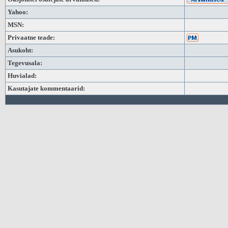
Yahoo:
MSN:
Privaatne teade:
Asukoht:
Tegevusala:
Huvialad:
Kasutajate kommentaarid: