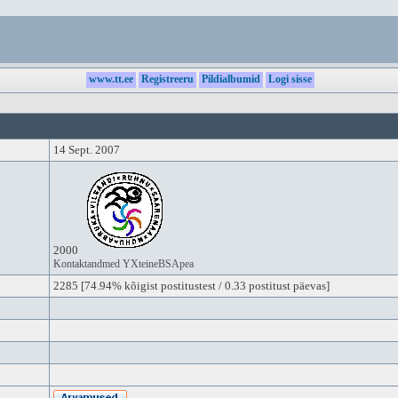
www.tt.ee
Registreeru
Pildialbumid
Logi sisse
14 Sept. 2007
2000
Kontaktandmed YXteineBSApea
2285
[74.94% kõigist postitustest / 0.33 postitust päevas]