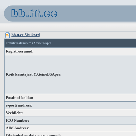
bb.tt.ee Sisukord
Profiili vaatamine :: YXteineBSApea
Registreerunud:
Kõik kasutajast YXteineBSApea
Postitusi kokku:
e-posti aadress:
Veebileht:
ICQ Number:
AIM Aadress:
Oksjonitel osalejate arvamused: