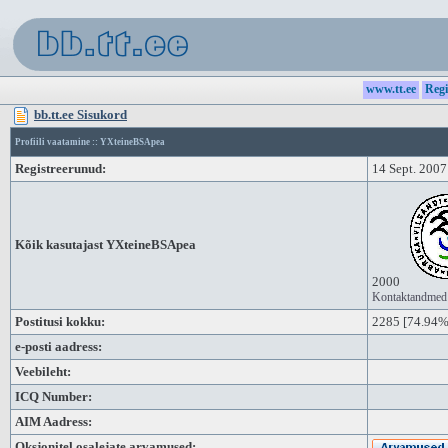
www.tt.ee
Regi
bb.tt.ee Sisukord
Profiili vaatamine :: YXteineBSApea
Registreerunud:
14 Sept. 2007
Kõik kasutajast YXteineBSApea
2000
Kontaktandme
Postitusi kokku:
2285
[74.94% 
e-posti aadress:
Veebileht:
ICQ Number:
AIM Aadress:
Oksjonitel osalejate arvamused: