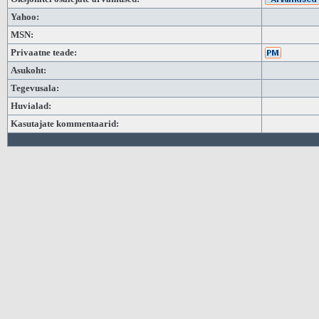
Yahoo:
MSN:
Privaatne teade:
Asukoht:
Tegevusala:
Huvialad:
Kasutajate kommentaarid: