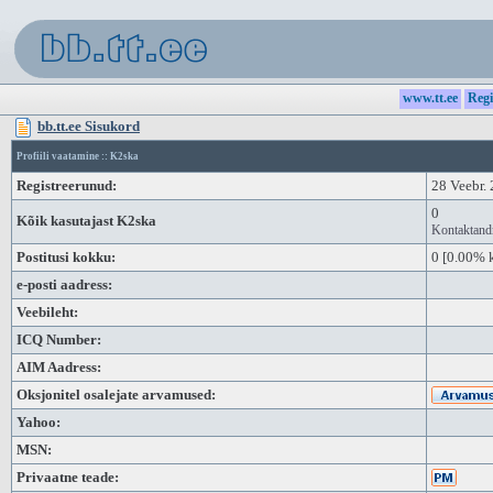
www.tt.ee
Regi
bb.tt.ee Sisukord
Profiili vaatamine :: K2ska
Registreerunud:
28 Veebr.
0
Kõik kasutajast K2ska
Kontaktan
Postitusi kokku:
0
[0.00% k
e-posti aadress:
Veebileht:
ICQ Number:
AIM Aadress:
Oksjonitel osalejate arvamused:
Yahoo:
MSN:
Privaatne teade: