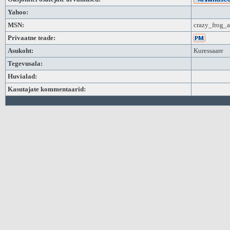
Yahoo:
MSN:
crazy_frog_
Privaatne teade:
Asukoht:
Kuressaare
Tegevusala:
Huvialad:
Kasutajate kommentaarid: