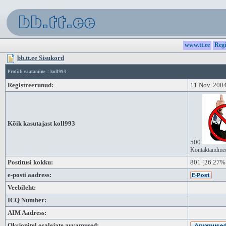
www.tt.ee
Regi
bb.tt.ee Sisukord
Profiili vaatamine :: koll993
Registreerunud:
11 Nov. 200
Kõik kasutajast koll993
500
Kontaktandmed
Postitusi kokku:
801
[26.27% 
e-posti aadress:
Veebileht:
ICQ Number:
AIM Aadress:
Oksjonitel osalejate arvamused: