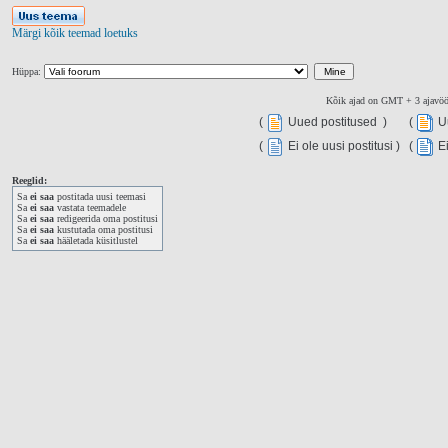
Märgi kõik teemad loetuks
Hüppa:
Kõik ajad on GMT + 3 ajavö
(
Uued postitused )
(
Uu
(
Ei ole uusi postitusi )
(
Ei
Reeglid:
Sa
ei saa
postitada uusi teemasi
Sa
ei saa
vastata teemadele
Sa
ei saa
redigeerida oma postitusi
Sa
ei saa
kustutada oma postitusi
Sa
ei saa
hääletada küsitlustel