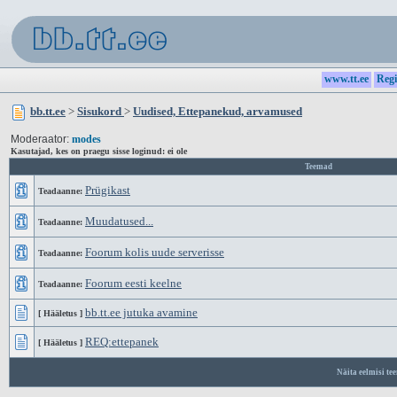
www.tt.ee
Regi
bb.tt.ee
>
Sisukord
>
Uudised, Ettepanekud, arvamused
Moderaator:
modes
Kasutajad, kes on praegu sisse loginud: ei ole
Teemad
Prügikast
Teadaanne:
Muudatused...
Teadaanne:
Foorum kolis uude serverisse
Teadaanne:
Foorum eesti keelne
Teadaanne:
bb.tt.ee jutuka avamine
[ Hääletus ]
REQ:ettepanek
[ Hääletus ]
Näita eelmisi te