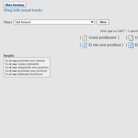
Märgi kõik teemad loetuks
Hüppa:
Kõik ajad on GMT + 3 ajavö
(
Uued postitused )
(
Uu
(
Ei ole uusi postitusi )
(
Ei
Reeglid:
Sa
ei saa
postitada uusi teemasi
Sa
ei saa
vastata teemadele
Sa
ei saa
redigeerida oma postitusi
Sa
ei saa
kustutada oma postitusi
Sa
ei saa
hääletada küsitlustel