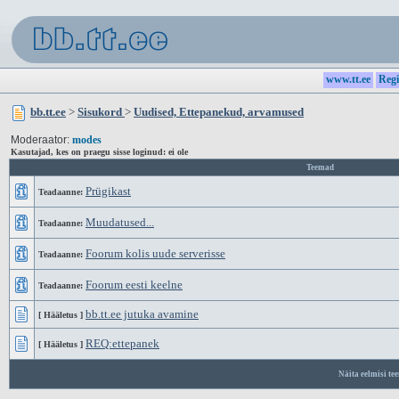
www.tt.ee
Regi
bb.tt.ee
>
Sisukord
>
Uudised, Ettepanekud, arvamused
Moderaator:
modes
Kasutajad, kes on praegu sisse loginud: ei ole
Teemad
Prügikast
Teadaanne:
Muudatused...
Teadaanne:
Foorum kolis uude serverisse
Teadaanne:
Foorum eesti keelne
Teadaanne:
bb.tt.ee jutuka avamine
[ Hääletus ]
REQ:ettepanek
[ Hääletus ]
Näita eelmisi te