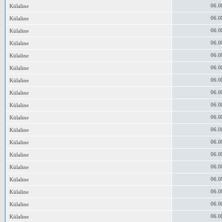
06.0
Külaline
06.0
Külaline
06.0
Külaline
06.0
Külaline
06.0
Külaline
06.0
Külaline
06.0
Külaline
06.0
Külaline
06.0
Külaline
06.0
Külaline
06.0
Külaline
06.0
Külaline
06.0
Külaline
06.0
Külaline
06.0
Külaline
06.0
Külaline
06.0
Külaline
06.0
Külaline