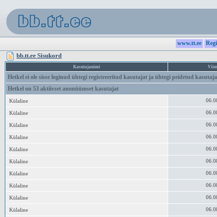
www.tt.ee
Regi
bb.tt.ee Sisukord
Kasutajanimi
Viim
Hetkel ei ole sisse loginud ühtegi registreeritud kasutajat ja ühtegi peidetud kasutaja
Hetkel on 53 aktiivset anonüümset kasutajat
06.0
Külaline
06.0
Külaline
06.0
Külaline
06.0
Külaline
06.0
Külaline
06.0
Külaline
06.0
Külaline
06.0
Külaline
06.0
Külaline
06.0
Külaline