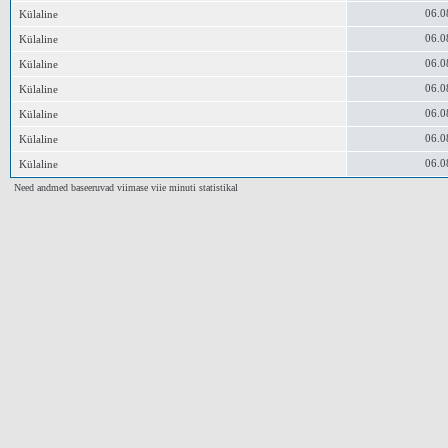
06.0
Külaline
06.0
Külaline
06.0
Külaline
06.0
Külaline
06.0
Külaline
06.0
Külaline
06.0
Külaline
Need andmed baseeruvad viimase viie minuti statistikal