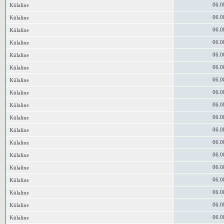
06.0
Külaline
06.0
Külaline
06.0
Külaline
06.0
Külaline
06.0
Külaline
06.0
Külaline
06.0
Külaline
06.0
Külaline
06.0
Külaline
06.0
Külaline
06.0
Külaline
06.0
Külaline
06.0
Külaline
06.0
Külaline
06.0
Külaline
06.0
Külaline
06.0
Külaline
06.0
Külaline