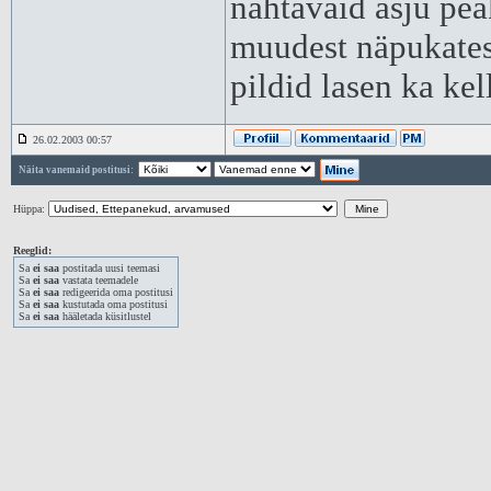
nähtavaid asju pea
muudest näpukatest
pildid lasen ka kel
26.02.2003 00:57
Näita vanemaid postitusi:
Hüppa:
Reeglid:
Sa
ei saa
postitada uusi teemasi
Sa
ei saa
vastata teemadele
Sa
ei saa
redigeerida oma postitusi
Sa
ei saa
kustutada oma postitusi
Sa
ei saa
hääletada küsitlustel