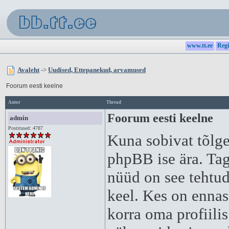
www.tt.ee
Regi
Avaleht
->
Uudised, Ettepanekud, arvamused
Foorum eesti keelne
Autor
Thread
Foorum eesti keelne
admin
Postitused: 4787
Kuna sobivat tõlget
phpBB ise ära. Tag
nüüd on see tehtud
keel. Kes on ennas
korra oma profiili