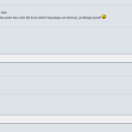
a ups
a pole kes siin bb.tt.ee lehel kasutaja on teinud, ja ikkagi poolt