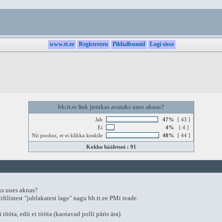
www.tt.ee
Registreeru
Pildialbumid
Logi sisse
bb.tt.ee link jutukas avataks uues aknas?
Jah
47%
[ 43 ]
Ei
4%
[ 4 ]
Nii poohui, et ei klikka kuskile
48%
[ 44 ]
Kokku hääletusi : 91
eks uues aknas?
ifilistest "jublakatest lage" nagu bb.tt.ee PMi teade.
tööta, edit ei tööta (kaotavad polli päris ära).