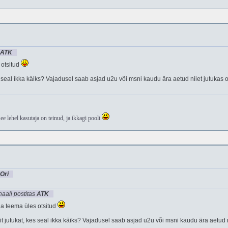
ATK
 otsitud
s seal ikka käiks? Vajadusel saab asjad u2u või msni kaudu ära aetud niiet jutukas on
ee lehel kasutaja on teinud, ja ikkagi poolt
Ori
naali postitas
ATK
na teema üles otsitud
t jutukat, kes seal ikka käiks? Vajadusel saab asjad u2u või msni kaudu ära aetud ni