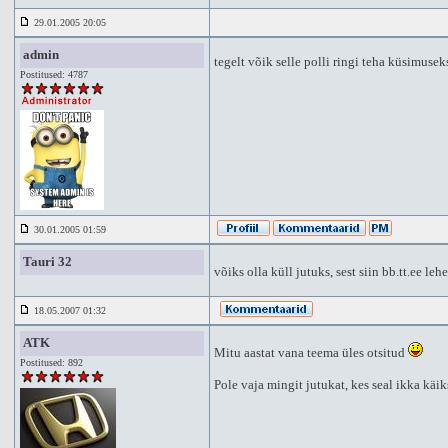
29.01.2005 20:05
admin
tegelt võik selle polli ringi teha küsimuseks
Postitused: 4787
30.01.2005 01:59
Tauri 32
võiks olla küll jutuks, sest siin bb.tt.ee leh
18.05.2007 01:32
ATK
Mitu aastat vana teema üles otsitud
Postitused: 892
Pole vaja mingit jutukat, kes seal ikka käik