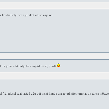
, kas kellelgi seda jutukat üldse vaja on.
el on juba suht palju kasutajaid nii et, poolt
s? Vajadusel saab asjad u2u või msni kaudu ära aetud niiet jutukas on täitsa mõttetu