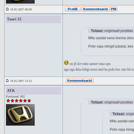
18.05.2007 08:00
Tauri 32
Tsitaat:
originaali postitas
Mitu aastat vana teema üles
Pole vaja mingit jutukat, ke
on jh krt mitu aastat vana ups
aga ega ikka kõigi msni mul ka pole kes siin bb.tt.
18.05.2007 13:53
ATK
Postitused: 892
Tsitaat:
originaali postitas
Tsitaat:
origi
Mitu aastat va
Pole vaja mingi