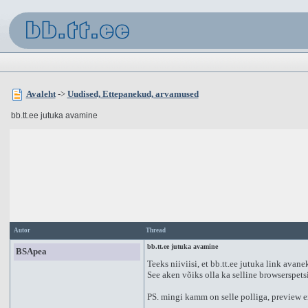
Avaleht
->
Uudised, Ettepanekud, arvamused
bb.tt.ee jutuka avamine
Autor
Thread
bb.tt.ee jutuka avamine
BSApea
Teeks niiviisi, et bb.tt.ee jutuka link avan
See aken võiks olla ka selline browserspetsi
PS. mingi kamm on selle polliga, preview ei 