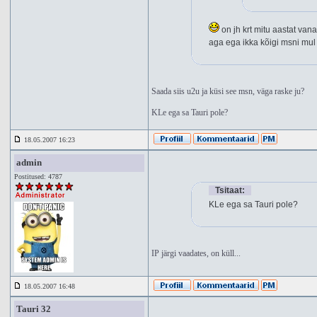
on jh krt mitu aastat van
aga ega ikka kõigi msni mul k
Saada siis u2u ja küsi see msn, väga raske ju?
KLe ega sa Tauri pole?
18.05.2007 16:23
admin
Postitused: 4787
Tsitaat:
KLe ega sa Tauri pole?
IP järgi vaadates, on küll...
18.05.2007 16:48
Tauri 32