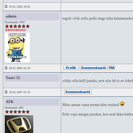
29.01.2005 20:05
admin
tegelt võik selle polli ringi teha küsimuseks
Postitused: 4787
30.01.2005 01:59
Tauri 32
võiks olla küll jutuks, sest siin bb.tt.ee leh
18.05.2007 01:32
ATK
Mitu aastat vana teema üles otsitud
Postitused: 892
Pole vaja mingit jutukat, kes seal ikka käik