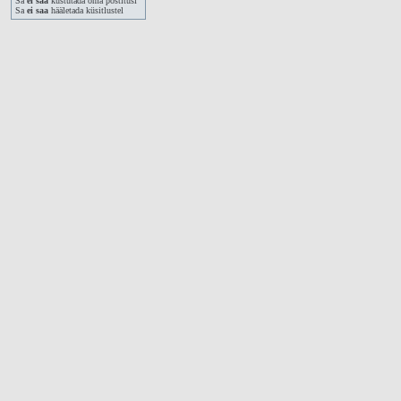
Sa
ei saa
kustutada oma postitusi
Sa
ei saa
hääletada küsitlustel