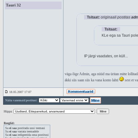
Tauri 32
Tsitaat:
originaali postitas
adm
Tsitaat:
KLe ega sa Tauri pol
IP järgi vaadates, on küll...
väga õige Admin, aga nüüd ma üritan mitte lollita
äkki siis saan siis ka vana konto lahti
sest et v
18.05.2007 17:07
Näita vanemaid postitusi:
Hüppa:
Reeglid:
Sa
ei saa
postitada uusi teemasi
Sa
ei saa
vastata teemadele
Sa
ei saa
redigeerida oma postitusi