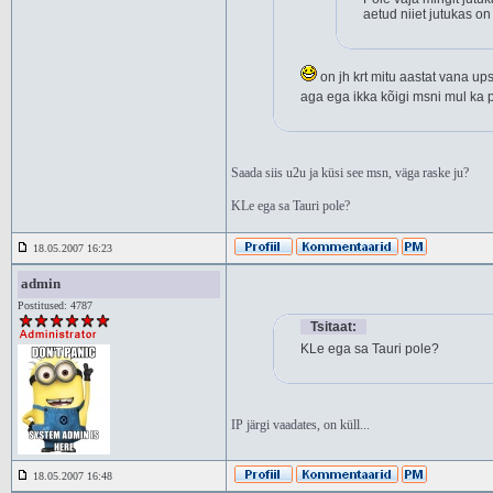
aetud niiet jutukas on 
on jh krt mitu aastat vana up
aga ega ikka kõigi msni mul ka po
Saada siis u2u ja küsi see msn, väga raske ju?
KLe ega sa Tauri pole?
18.05.2007 16:23
admin
Postitused: 4787
Tsitaat:
KLe ega sa Tauri pole?
IP järgi vaadates, on küll...
18.05.2007 16:48