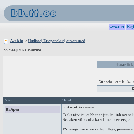
www.tt.ee
Regi
Avaleht
->
Uudised, Ettepanekud, arvamused
bb.tt.ee jutuka avamine
bb.tt.ee lin
Nii poohui, et ei klikka 
K
Autor
Thread
bb.tt.ee jutuka avamine
BSApea
Teeks niiviisi, et bb.tt.ee jutuka link avane
See aken võiks olla ka selline browserspetsii
PS. mingi kamm on selle polliga, preview ei t