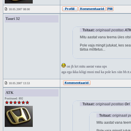
18.05.2007 08:00
Tauri 32
Tsitaat:
originaali postitas
AT
Mitu aastat vana teema üles ots
Pole vaja mingit jutukat, kes se
täitsa mõttetus...
on jh krt mitu aastat vana ups
aga ega ikka kõigi msni mul ka pole kes siin bb.tt.e
18.05.2007 13:53
ATK
Postitused: 892
Tsitaat:
originaali postitas
Ori
Tsitaat:
originaali p
Mitu aastat vana teem
Pole vaja mingit jutu