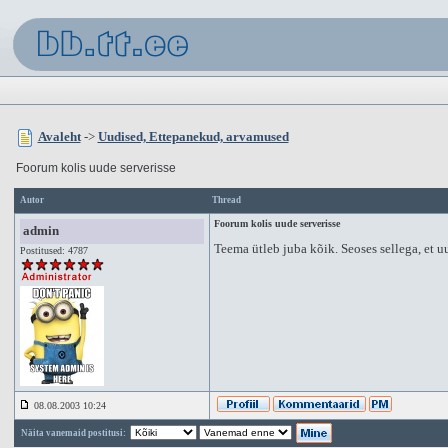
Avaleht
->
Uudised, Ettepanekud, arvamused
Foorum kolis uude serverisse
Autor
Thread
Foorum kolis uude serverisse
admin
Teema ütleb juba kõik. Seoses sellega, et 
Postitused: 4787
08.08.2003 10:24
Näita vanemaid postitusi: