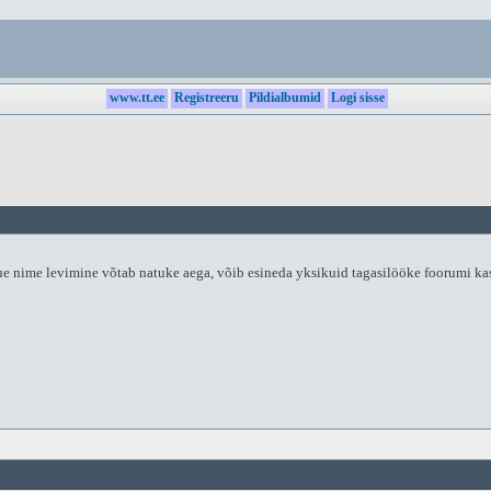
www.tt.ee
Registreeru
Pildialbumid
Logi sisse
uue nime levimine võtab natuke aega, võib esineda yksikuid tagasilööke foorumi ka