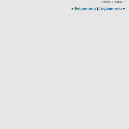
Lehekülg
1
, kokku
1
Eelmine teema
Järgmine teema
<
|
>