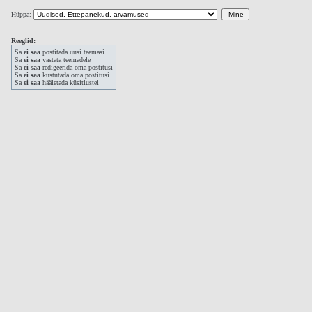
Hüppa:
Reeglid:
Sa
ei saa
postitada uusi teemasi
Sa
ei saa
vastata teemadele
Sa
ei saa
redigeerida oma postitusi
Sa
ei saa
kustutada oma postitusi
Sa
ei saa
hääletada küsitlustel