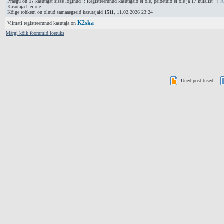
Praegu on
17
kasutajat sisse loginud :: Registreerunud kasutajaid ei ole, peidetuid ei ole ja 17 külalist [
A
Kasutajad: ei ole
Kõige rohkem on olnud samaaegseid kasutajaid
1511
, 11.02.2026 23:24
K2ska
Viimati registreerunud kasutaja on
Märgi kõik foorumid loetuks
Uued postitused