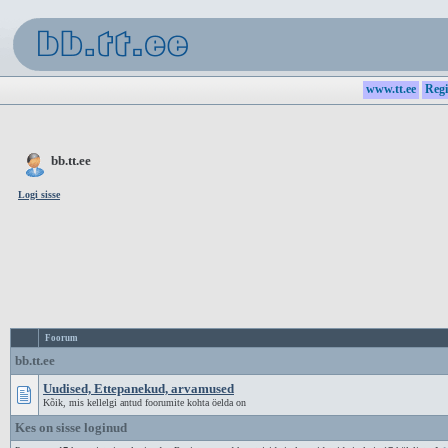
www.tt.ee
Regi
bb.tt.ee
Logi sisse
Foorum
bb.tt.ee
Uudised, Ettepanekud, arvamused
Kõik, mis kellelgi antud foorumite kohta öelda on
Kes on sisse loginud